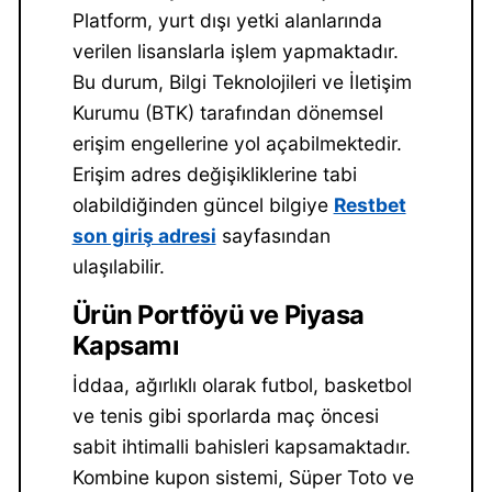
Platform, yurt dışı yetki alanlarında
verilen lisanslarla işlem yapmaktadır.
Bu durum, Bilgi Teknolojileri ve İletişim
Kurumu (BTK) tarafından dönemsel
erişim engellerine yol açabilmektedir.
Erişim adres değişikliklerine tabi
olabildiğinden güncel bilgiye
Restbet
son giriş adresi
sayfasından
ulaşılabilir.
Ürün Portföyü ve Piyasa
Kapsamı
İddaa, ağırlıklı olarak futbol, basketbol
ve tenis gibi sporlarda maç öncesi
sabit ihtimalli bahisleri kapsamaktadır.
Kombine kupon sistemi, Süper Toto ve