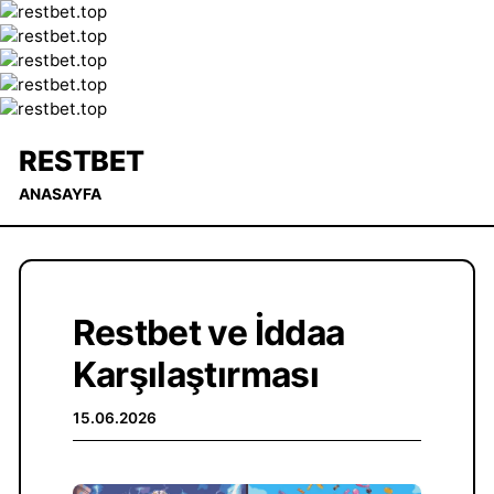
RESTBET
ANASAYFA
Restbet ve İddaa
Karşılaştırması
15.06.2026