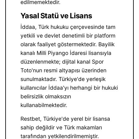
edilmemektedir.
Yasal Statü ve Lisans
İddaa, Türk hukuku çerçevesinde tam
yetkili ve devlet denetimli bir platform
olarak faaliyet göstermektedir. Bayilik
kanalı Milli Piyango İdaresi lisansıyla
düzenlenmekte; dijital kanal Spor
Toto'nun resmi altyapısı üzerinden
sunulmaktadır. Türkiye'de yerleşik
kullanıcılar İddaa'yı herhangi bir hukuki
belirsizlik olmaksızın
kullanabilmektedir.
Restbet, Türkiye'de yerel bir lisansa
sahip değildir ve Türk makamları
tarafından yetkilendirilmemiştir.