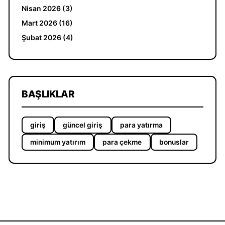
Nisan 2026 (3)
Mart 2026 (16)
Şubat 2026 (4)
BAŞLIKLAR
giriş
güncel giriş
para yatırma
minimum yatırım
para çekme
bonuslar