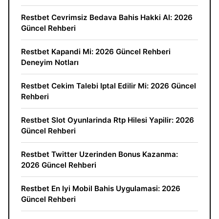
Restbet Cevrimsiz Bedava Bahis Hakki Al: 2026
Güncel Rehberi
Restbet Kapandi Mi: 2026 Güncel Rehberi
Deneyim Notları
Restbet Cekim Talebi Iptal Edilir Mi: 2026 Güncel
Rehberi
Restbet Slot Oyunlarinda Rtp Hilesi Yapilir: 2026
Güncel Rehberi
Restbet Twitter Uzerinden Bonus Kazanma:
2026 Güncel Rehberi
Restbet En Iyi Mobil Bahis Uygulamasi: 2026
Güncel Rehberi