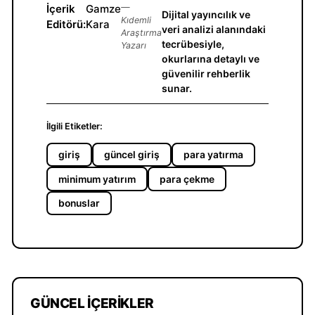
İçerik
Gamze
—
Dijital yayıncılık ve
Kıdemli
Editörü:
Kara
veri analizi alanındaki
Araştırma
tecrübesiyle,
Yazarı
okurlarına detaylı ve
güvenilir rehberlik
sunar.
İlgili Etiketler:
giriş
güncel giriş
para yatırma
minimum yatırım
para çekme
bonuslar
GÜNCEL İÇERIKLER