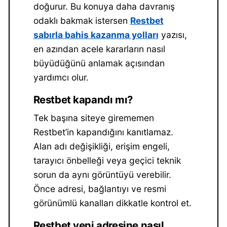
doğurur. Bu konuya daha davranış
odaklı bakmak istersen
Restbet
sabırla bahis kazanma yolları
yazısı,
en azından acele kararların nasıl
büyüdüğünü anlamak açısından
yardımcı olur.
Restbet kapandı mı?
Tek başına siteye girememen
Restbet’in kapandığını kanıtlamaz.
Alan adı değişikliği, erişim engeli,
tarayıcı önbelleği veya geçici teknik
sorun da aynı görüntüyü verebilir.
Önce adresi, bağlantıyı ve resmi
görünümlü kanalları dikkatle kontrol et.
Restbet yeni adresine nasıl