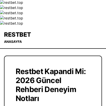
RESTBET
ANASAYFA
Restbet Kapandi Mi:
2026 Güncel
Rehberi Deneyim
Notları