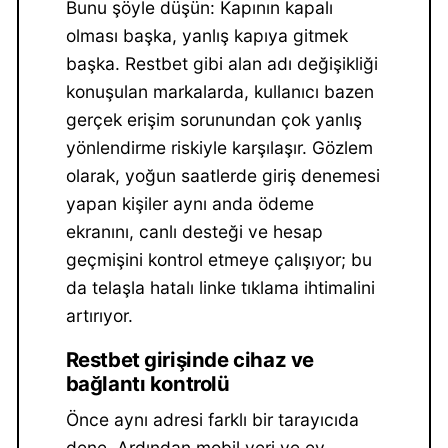
Bunu şöyle düşün: Kapının kapalı
olması başka, yanlış kapıya gitmek
başka. Restbet gibi alan adı değişikliği
konuşulan markalarda, kullanıcı bazen
gerçek erişim sorunundan çok yanlış
yönlendirme riskiyle karşılaşır. Gözlem
olarak, yoğun saatlerde giriş denemesi
yapan kişiler aynı anda ödeme
ekranını, canlı desteği ve hesap
geçmişini kontrol etmeye çalışıyor; bu
da telaşla hatalı linke tıklama ihtimalini
artırıyor.
Restbet girişinde cihaz ve
bağlantı kontrolü
Önce aynı adresi farklı bir tarayıcıda
dene. Ardından mobil veri ve ev