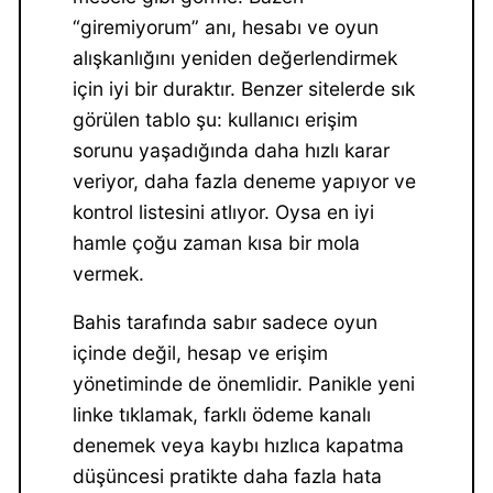
“giremiyorum” anı, hesabı ve oyun
alışkanlığını yeniden değerlendirmek
için iyi bir duraktır. Benzer sitelerde sık
görülen tablo şu: kullanıcı erişim
sorunu yaşadığında daha hızlı karar
veriyor, daha fazla deneme yapıyor ve
kontrol listesini atlıyor. Oysa en iyi
hamle çoğu zaman kısa bir mola
vermek.
Bahis tarafında sabır sadece oyun
içinde değil, hesap ve erişim
yönetiminde de önemlidir. Panikle yeni
linke tıklamak, farklı ödeme kanalı
denemek veya kaybı hızlıca kapatma
düşüncesi pratikte daha fazla hata