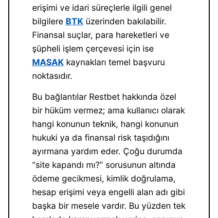
erişimi ve idari süreçlerle ilgili genel
bilgilere
BTK
üzerinden bakılabilir.
Finansal suçlar, para hareketleri ve
şüpheli işlem çerçevesi için ise
MASAK
kaynakları temel başvuru
noktasıdır.
Bu bağlantılar Restbet hakkında özel
bir hüküm vermez; ama kullanıcı olarak
hangi konunun teknik, hangi konunun
hukuki ya da finansal risk taşıdığını
ayırmana yardım eder. Çoğu durumda
“site kapandı mı?” sorusunun altında
ödeme gecikmesi, kimlik doğrulama,
hesap erişimi veya engelli alan adı gibi
başka bir mesele vardır. Bu yüzden tek